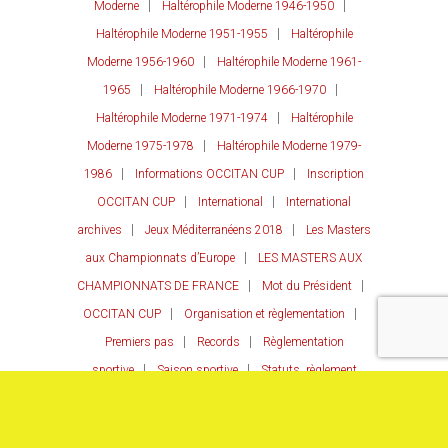
Moderne
Haltérophile Moderne 1946-1950
Haltérophile Moderne 1951-1955
Haltérophile
Moderne 1956-1960
Haltérophile Moderne 1961-
1965
Haltérophile Moderne 1966-1970
Haltérophile Moderne 1971-1974
Haltérophile
Moderne 1975-1978
Haltérophile Moderne 1979-
1986
Informations OCCITAN CUP
Inscription
OCCITAN CUP
International
International
archives
Jeux Méditerranéens 2018
Les Masters
aux Championnats d’Europe
LES MASTERS AUX
CHAMPIONNATS DE FRANCE
Mot du Président
OCCITAN CUP
Organisation et règlementation
Premiers pas
Records
Règlementation
sportive
Saison sportive
Statuts, règlement
intérieur
© 2017- Occitanie FFHM