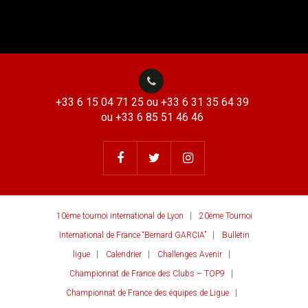
+33 6 15 04 71 25 ou +33 6 31 35 64 39
ou +33 6 85 51 46 46
10ème tournoi international de Lyon
20ème Tournoi
International de France “Bernard GARCIA”
Bulletin
ligue
Calendrier
Challenges Avenir
Championnat de France des Clubs – TOP9
Championnat de France des équipes de Ligue