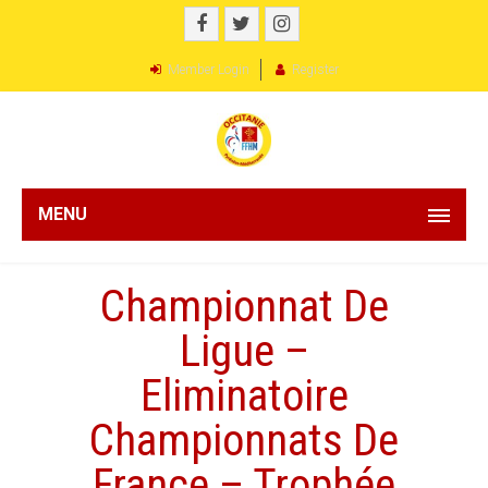
Member Login
Register
MENU
Championnat De
Ligue –
Eliminatoire
Championnats De
France – Trophée