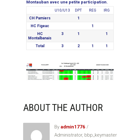
Montauban avec une petite participation.
U10/U13
DPT
REG
IRG
CH Pamiers
1
HC Figeac
1
HC
3
1
1
Montalbanais
Total
3
2
1
1
ABOUT THE AUTHOR
By
admin1776
/
Administrator, bbp_keymaster