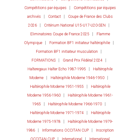
Compétitions par équipes
Compétitions par équipes
archivés
Contact
Coupe de France des Clubs
2026
Critérium National U15-U17-U20-SEN
Eliminatoires Coupe de France 2025
Flamme
Olympique
Formation BF1 initiateur haltérophilie
Formation BF1 initiateur musculation
FORMATIONS
Grand Prix Fédéral 2024
Halteregaux Halter Echo 1987-1995
Haltérophile
Moderne
Haltérophile Moderne 1946-1950
Haltérophile Moderne 1951-1955
Haltérophile
Moderne 1956-1960
Haltérophile Moderne 1961-
1965
Haltérophile Moderne 1966-1970
Haltérophile Moderne 1971-1974
Haltérophile
Moderne 1975-1978
Haltérophile Moderne 1979-
1986
Informations OCCITAN CUP
Inscription
OCCITAN CUP
International
International