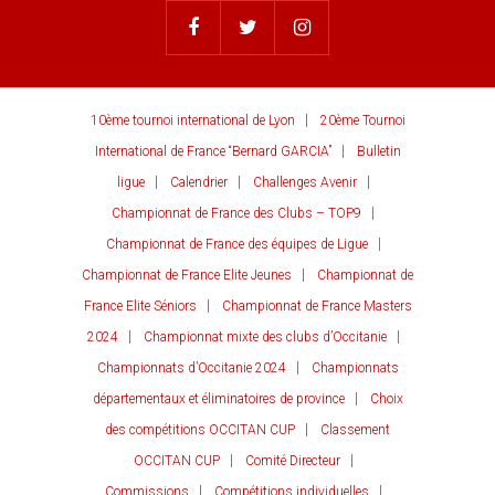
10ème tournoi international de Lyon
20ème Tournoi
International de France “Bernard GARCIA”
Bulletin
ligue
Calendrier
Challenges Avenir
Championnat de France des Clubs – TOP9
Championnat de France des équipes de Ligue
Championnat de France Elite Jeunes
Championnat de
France Elite Séniors
Championnat de France Masters
2024
Championnat mixte des clubs d’Occitanie
Championnats d’Occitanie 2024
Championnats
départementaux et éliminatoires de province
Choix
des compétitions OCCITAN CUP
Classement
OCCITAN CUP
Comité Directeur
Commissions
Compétitions individuelles