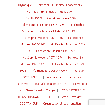
Olympique
Formation BF1 initiateur haltérophilie
Formation BF1 initiateur musculation
FORMATIONS
Grand Prix Fédéral 2024
Halteregaux Halter Echo 1987-1995
Haltérophile
Moderne
Haltérophile Moderne 1946-1950
Haltérophile Moderne 1951-1955
Haltérophile
Moderne 1956-1960
Haltérophile Moderne 1961-
1965
Haltérophile Moderne 1966-1970
Haltérophile Moderne 1971-1974
Haltérophile
Moderne 1975-1978
Haltérophile Moderne 1979-
1986
Informations OCCITAN CUP
Inscription
OCCITAN CUP
International
International
archives
Jeux Méditerranéens 2018
Les Masters
aux Championnats d’Europe
LES MASTERS AUX
CHAMPIONNATS DE FRANCE
Mot du Président
OCCITAN CUP
Organisation et règlementation