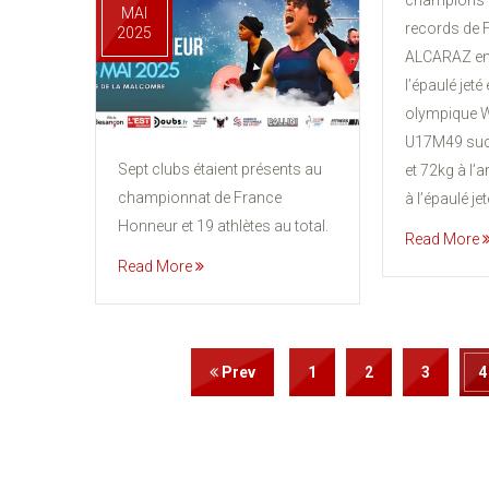
champions d
MAI
records de 
2025
ALCARAZ en
l’épaulé jeté
olympique W
U17M49 suc
Sept clubs étaient présents au
et 72kg à l’
championnat de France
à l’épaulé jet
Honneur et 19 athlètes au total.
Read More
Read More
Prev
1
2
3
4