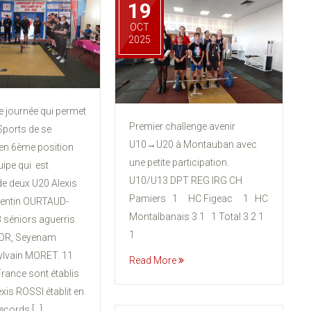
19
OCT
2025
e journée qui permet
Premier challenge avenir
Sports de se
U10→U20 à Montauban avec
 en 6ème position
une petite participation.
ipe qui est
U10/U13 DPT REG IRG CH
 deux U20 Alexis
Pamiers 1 HC Figeac 1 HC
lentin OURTAUD-
Montalbanais 3 1 1 Total 3 2 1
 séniors aguerris
1
LOR, Seyenam
lvain MORET. 11
Read More
rance sont établis
exis ROSSI établit en
ecords […]