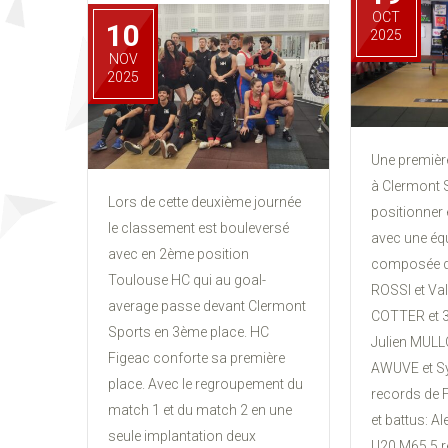
OCT
10
2025
NOV
2025
Une premièr
à Clermont 
Lors de cette deuxième journée
positionner
le classement est bouleversé
avec une équ
avec en 2ème position
composée de
Toulouse HC qui au goal-
ROSSI et Va
average passe devant Clermont
COTTER et 3
Sports en 3ème place. HC
Julien MUL
Figeac conforte sa première
AWUVE et Sy
place. Avec le regroupement du
records de F
match 1 et du match 2 en une
et battus: Al
seule implantation deux
U20 M65 5 r