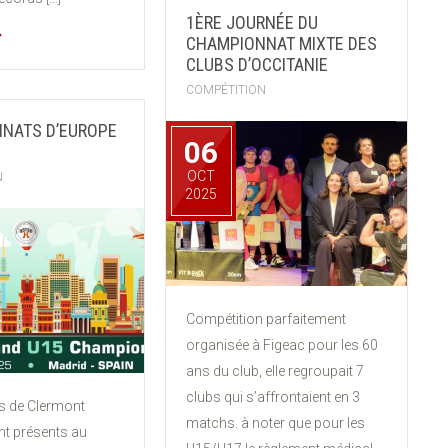
1ÈRE JOURNÉE DU
CHAMPIONNAT MIXTE DES
CLUBS D’OCCITANIE
COMPÉTITION
NATS D’EUROPE
06
OCT
N
2025
Compétition parfaitement
organisée à Figeac pour les 60
ans du club, elle regroupait 7
clubs qui s’affrontaient en 3
es de Clermont
matchs. à noter que pour les
nt présents au