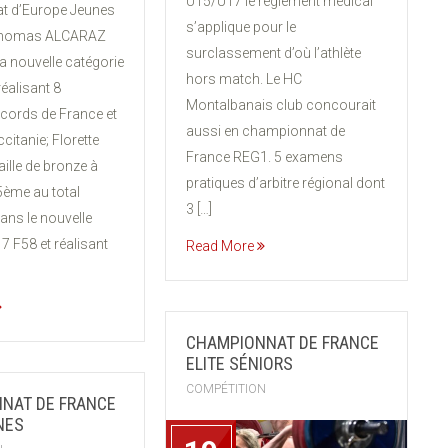
U15/U17 le règlement médical
t d’Europe Jeunes
s’applique pour le
 Thomas ALCARAZ
surclassement d’où l’athlète
a nouvelle catégorie
hors match. Le HC
éalisant 8
Montalbanais club concourait
cords de France et
aussi en championnat de
ccitanie; Florette
France REG1. 5 examens
lle de bronze à
pratiques d’arbitre régional dont
 5ème au total
3 […]
ans le nouvelle
7 F58 et réalisant
Read More
CHAMPIONNAT DE FRANCE
ELITE SÉNIORS
COMPÉTITION
NAT DE FRANCE
NES