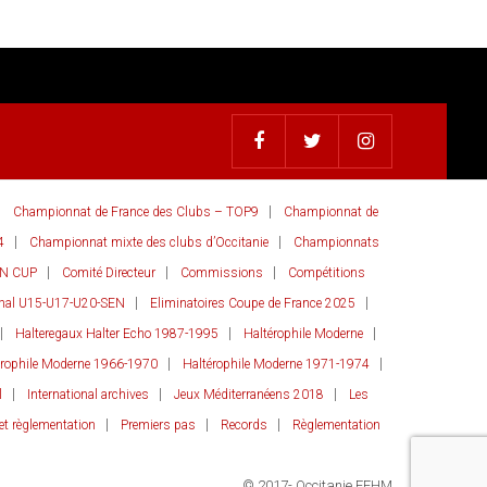
Championnat de France des Clubs – TOP9
Championnat de
4
Championnat mixte des clubs d’Occitanie
Championnats
AN CUP
Comité Directeur
Commissions
Compétitions
onal U15-U17-U20-SEN
Eliminatoires Coupe de France 2025
Halteregaux Halter Echo 1987-1995
Haltérophile Moderne
érophile Moderne 1966-1970
Haltérophile Moderne 1971-1974
l
International archives
Jeux Méditerranéens 2018
Les
et règlementation
Premiers pas
Records
Règlementation
© 2017- Occitanie FFHM