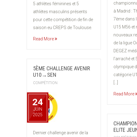
championna
5 athlètes féminines et 5
à Madrid :
athlètes masculins présents
7ème dans l
pour cette compétition de fin de
U15 M56 et r
saison eu CREPS de Toulouse.
nouveaux re
Read More
de la ligue O
DEGEZ médai
l’arraché et
olympique d
5ÈME CHALLENGE AVENIR
U10→SEN
catégorie U1
[…]
COMPÉTITION
Read More
24
JUIN
2025
CHAMPION
ELITE JEU
Dernier challenge avenir de la