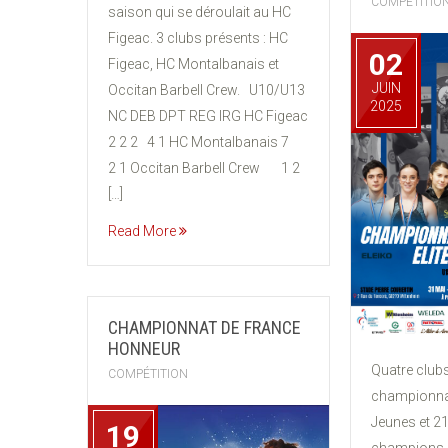
COMPÉTITIO
saison qui se déroulait au HC
Figeac. 3 clubs présents : HC
02
Figeac, HC Montalbanais et
JUIN
Occitan Barbell Crew. U10/U13
2025
NC DEB DPT REG IRG HC Figeac
2 2 2 4 1 HC Montalbanais 7
2 1 Occitan Barbell Crew 1 2
[…]
Read More
CHAMPIONNAT DE FRANCE
HONNEUR
Quatre clubs
COMPÉTITION
championnat
Jeunes et 21 
19