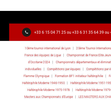
+33 6 15 04 71 25 ou +33 6 31 35 64 39 ou 
10ème tournoi international de Lyon
20ème Tournoi Internation
France des équipes de Ligue
Championnat de France Elite Jeun
d’Occitanie 2024
Championnats départementaux et éliminato
individuelles
Compétitions par équipes
Compétitions par é
Flamme Olympique
Formation BF1 initiateur haltérophilie
F
Haltérophile Moderne 1946-1950
Haltérophile Moderne 1951-19
Haltérophile Moderne 1975-1978
Haltérophile Moderne 1979
Masters aux Championnats d’Europe
LES MASTERS AUX CH