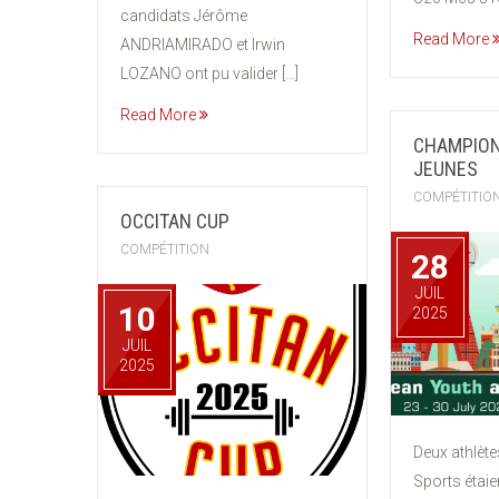
candidats Jérôme
Read More
ANDRIAMIRADO et Irwin
LOZANO ont pu valider […]
Read More
CHAMPION
JEUNES
COMPÉTITIO
OCCITAN CUP
COMPÉTITION
28
JUIL
10
2025
JUIL
2025
Deux athlèt
Sports étaie