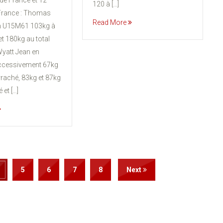
e France et 12
120 à […]
France : Thomas
Read More
 U15M61 103kg à
 et 180kg au total
yatt Jean en
cessivement 67kg
arraché, 83kg et 87kg
é et […]
5
6
7
8
Next