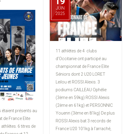
19
N
JUIN
2025
11 athlètes de 4 clubs
d’Occitanie ont participé au
championnat de France Elite
Séniors dont 2 U20 LORET
Leilou et ROSSI Alexis. 3
podiums CAILLEAU Ophélie
(3ème en 59kg) ROSSI Alexis
(2ème en 61kg) et PERSONNIC
 étaient présents au
Youenn (3ème en 81kg) De plus
 de France Elite
ROSSI Alexis bat 3 records de
athlètes. 6 titres de
France U20 101kg à l’arraché,