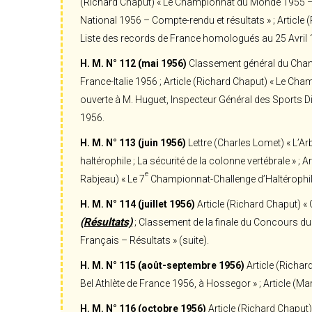
(Richard Chaput) « Le Championnat du Monde 1955 – Co
National 1956 – Compte-rendu et résultats » ; Article 
Liste des records de France homologués au 25 Avril 
H. M. N° 112 (mai 1956)
Classement général du Champ
France-Italie 1956 ; Article (Richard Chaput) « Le Cha
ouverte à M. Huguet, Inspecteur Général des Sports Di
1956.
H. M. N° 113 (juin 1956)
Lettre (Charles Lomet) « L’Ar
haltérophile ; La sécurité de la colonne vertébrale » ; 
e
Rabjeau) « Le 7
Championnat-Challenge d’Haltérophil
H. M. N° 114 (juillet 1956)
Article (Richard Chaput) «
(Résultats)
; Classement de la finale du Concours du P
Français – Résultats » (suite).
H. M. N° 115 (août-septembre 1956)
Article (Richar
Bel Athlète de France 1956, à Hossegor » ; Article (Ma
H. M. N° 116 (octobre 1956)
Article (Richard Chaput)