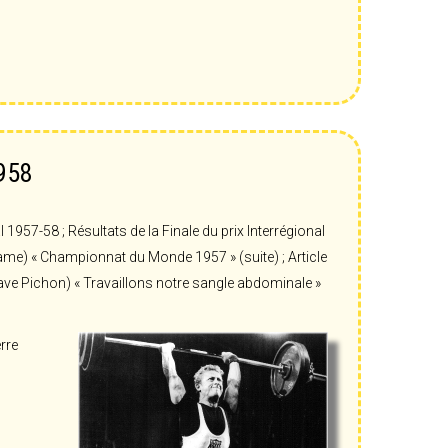
1958
57-58 ; Résultats de la Finale du prix Interrégional
Dame) « Championnat du Monde 1957 » (suite) ; Article
tave Pichon) « Travaillons notre sangle abdominale »
rre