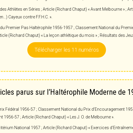
s Athlètes en Séries ; Article (Richard Chaput) « Avant Melbourne » ; A
n…) Cayeux contre F.F.H.C. ».
u Premier Pas Haltérophile 1956-1957 ; Classement National du Premier 
ticle (Richard Chaput) « La leçon athlétique du mois » ; Résultats des J
Télécharger les 11 numéros
icles parus sur l’Haltérophile Moderne de 
x Fédéral 1956-57 ; Classement National du Prix d’Encouragement 1956-5
1956-57 ; Article (Richard Chaput) « Les J. O. de Melbourne ».
érium National 1957 ; Article (Richard Chaput) « Exercices d’Entraînement