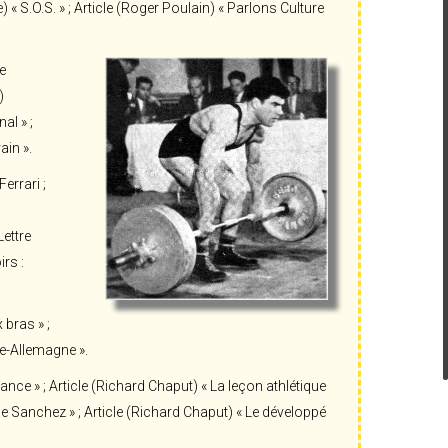
 « S.O.S. » ; Article (Roger Poulain) « Parlons Culture
e
)
al » ;
ain ».
errari ;
Lettre
rs :
 bras » ;
ce-Allemagne ».
nce » ; Article (Richard Chaput) « La leçon athlétique
 Sanchez » ; Article (Richard Chaput) « Le développé