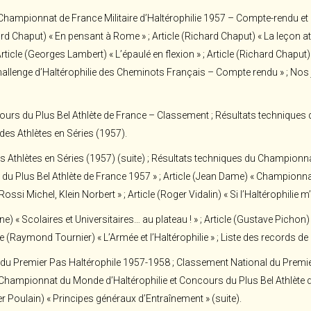
Championnat de France Militaire d’Haltérophilie 1957 – Compte-rendu et ré
d Chaput) « En pensant à Rome » ; Article (Richard Chaput) « La leçon ath
ticle (Georges Lambert) « L’épaulé en flexion » ; Article (Richard Chaput) 
lenge d’Haltérophilie des Cheminots Français – Compte rendu » ; Nos j
urs du Plus Bel Athlète de France – Classement ; Résultats techniques de
des Athlètes en Séries (1957).
Athlètes en Séries (1957) (suite) ; Résultats techniques du Championnat
s du Plus Bel Athlète de France 1957 » ; Article (Jean Dame) « Championna
si Michel, Klein Norbert » ; Article (Roger Vidalin) « Si l’Haltérophilie m’
e) « Scolaires et Universitaires… au plateau ! » ; Article (Gustave Pichon) 
cle (Raymond Tournier) « L’Armée et l’Haltérophilie » ; Liste des records
u Premier Pas Haltérophile 1957-1958 ; Classement National du Premier
hampionnat du Monde d’Haltérophilie et Concours du Plus Bel Athlète d
er Poulain) « Principes généraux d’Entraînement » (suite).