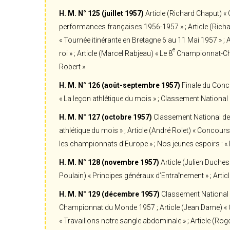
H. M. N° 125 (juillet 1957)
Article (Richard Chaput) « 
performances françaises 1956-1957 » ; Article (Richar
« Tournée itinérante en Bretagne 6 au 11 Mai 1957 » ; Ar
e
roi » ; Article (Marcel Rabjeau) « Le 8
Championnat-Chal
Robert ».
H. M. N° 126 (août-septembre 1957)
Finale du Conco
« La leçon athlétique du mois » ; Classement National 
H. M. N° 127 (octobre 1957)
Classement National des 
athlétique du mois » ; Article (André Rolet) « Concour
les championnats d’Europe » ; Nos jeunes espoirs : « Ros
H. M. N° 128 (novembre 1957)
Article (Julien Duchesn
Poulain) « Principes généraux d’Entraînement » ; Arti
H. M. N° 129 (décembre 1957)
Classement National d
Championnat du Monde 1957 ; Article (Jean Dame) « C
« Travaillons notre sangle abdominale » ; Article (Rog