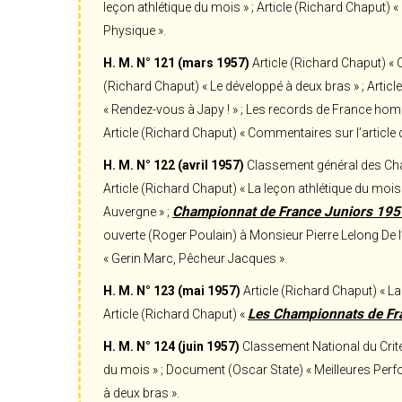
leçon athlétique du mois » ; Article (Richard Chaput) « 
Physique ».
H. M. N° 121 (mars 1957)
Article (Richard Chaput) « C
(Richard Chaput) « Le développé à deux bras » ; Article
« Rendez-vous à Japy ! » ; Les records de France homo
Article (Richard Chaput) « Commentaires sur l’article 
H. M. N° 122 (avril 1957)
Classement général des Champ
Article (Richard Chaput) « La leçon athlétique du mois
Championnat de France Juniors 1957
Auvergne » ;
ouverte (Roger Poulain) à Monsieur Pierre Lelong De l
« Gerin Marc, Pêcheur Jacques ».
H. M. N° 123 (mai 1957)
Article (Richard Chaput) « La 
Les Championnats de F
Article (Richard Chaput) «
H. M. N° 124 (juin 1957)
Classement National du Critér
du mois » ; Document (Oscar State) « Meilleures Perf
à deux bras ».