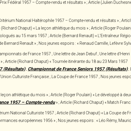
Prix Fédéral 1957 – Compte-rendu et résultats » ; Article (Julien Duchesne)
ritérium National Haltérophile 1957 – Compte-rendu et résultats » ; Articl
 (Richard Chaput) « La leçon athlétique du mois » ; Article (Roger Poulain
logués au 15 mars 1957 ; Article (Bernard Renault) « L’Entraîneur Région
de Bernard Renault » ; Nos jeunes espoirs : « Renaud Camille, Lefèvre Sylv
ionnats de France 1957 ; Une lettre de Jean Debuf ; Une lettre d’Henri F
 » ; Article (Richard Chaput) « Tournée itinérante du 18 au 23 Mars 1957
 (Résultats)
Championnat de France Seniors 1957 (Résultats)
;
; 
’Union Culturiste Française ; La Coupe de France 1957 ; Nos jeunes espoi
leçon athlétique du mois » ; Article (Roger Poulain) « Le développé à deux
rance 1957 – Compte-rendu
» ; Article (Richard Chaput) « Match Fran
ium National Culturiste 1957 ; Article (Richard Chaput) « La Coupe de Fra
ormances européennes 1956 » ; Nos jeunes espoirs : « Léo Rémy, Maurice