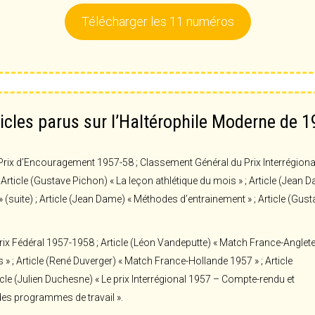
Télécharger les 11 numéros
icles parus sur l’Haltérophile Moderne de 
ix d’Encouragement 1957-58 ; Classement Général du Prix Interrégional 19
rticle (Gustave Pichon) « La leçon athlétique du mois » ; Article (Jean 
 (suite) ; Article (Jean Dame) « Méthodes d’entrainement » ; Article (Gus
x Fédéral 1957-1958 ; Article (Léon Vandeputte) « Match France-Anglete
 » ; Article (René Duverger) « Match France-Hollande 1957 » ; Article
icle (Julien Duchesne) « Le prix Interrégional 1957 – Compte-rendu et
 des programmes de travail ».