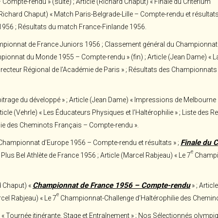
mpte-rendu » (suite) ; Article (Richard Chaput) « Finale du Critérium
(Richard Chaput) « Match Paris-Belgrade-Lille – Compte-rendu et résultats 
1956 ; Résultats du match France-Finlande 1956.
ionnat de France Juniors 1956 ; Classement général du Championnat d
mpionnat du Monde 1955 – Compte-rendu » (fin) ; Article (Jean Dame) « La F
recteur Régional de l’Académie de Paris » ; Résultats des Championnats d
bitrage du développé » ; Article (Jean Dame) « Impressions de Melbourne »
Article (Vehrle) « Les Éducateurs Physiques et l’Haltérophilie » ; Liste des
ie des Cheminots Français – Compte-rendu ».
Finale du 
 Championnat d’Europe 1956 – Compte-rendu et résultats » ;
e
lus Bel Athlète de France 1956 ; Article (Marcel Rabjeau) « Le 7
Champio
Championnat de France 1956 – Compte-rendu
d Chaput) «
» ; Artic
e
rcel Rabjeau) « Le 7
Championnat-Challenge d’Haltérophilie des Cheminots
 « Tournée itinérante, Stage et Entraînement » ; Nos Sélectionnés olympi