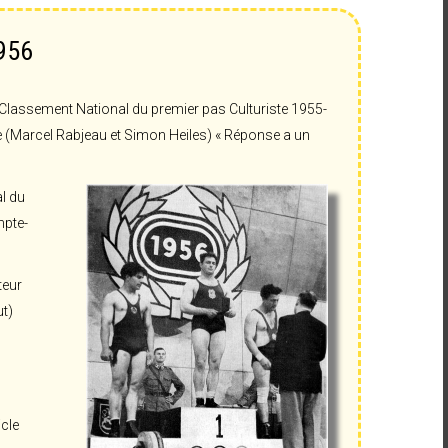
1956
Classement National du premier pas Culturiste 1955-
e (Marcel Rabjeau et Simon Heiles) « Réponse a un
l du
mpte-
teur
ut)
icle