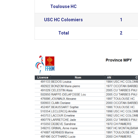
Toulouse HC
USC HC Colomiers
1
Total
2