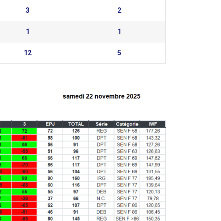
3
2
1
1
12
5