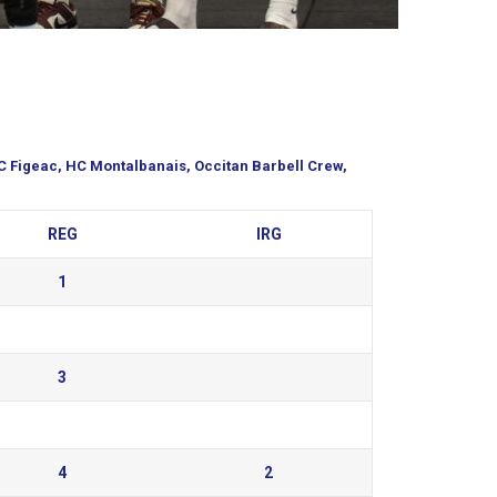
C Figeac, HC Montalbanais, Occitan Barbell Crew,
REG
IRG
1
3
4
2