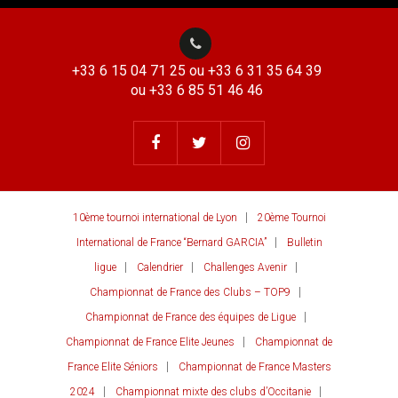
+33 6 15 04 71 25 ou +33 6 31 35 64 39
ou +33 6 85 51 46 46
10ème tournoi international de Lyon
20ème Tournoi
International de France “Bernard GARCIA”
Bulletin
ligue
Calendrier
Challenges Avenir
Championnat de France des Clubs – TOP9
Championnat de France des équipes de Ligue
Championnat de France Elite Jeunes
Championnat de
France Elite Séniors
Championnat de France Masters
2024
Championnat mixte des clubs d’Occitanie