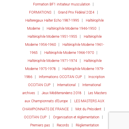
Formation BF1 initiateur musculation
FORMATIONS
Grand Prix Fédéral 2024
Halteregaux Halter Echo 1987-1995
Haltérophile
Moderne
Haltérophile Moderne 1946-1950
Haltérophile Moderne 1951-1955
Haltérophile
Moderne 1956-1960
Haltérophile Moderne 1961-
1965
Haltérophile Moderne 1966-1970
Haltérophile Moderne 1971-1974
Haltérophile
Moderne 1975-1978
Haltérophile Moderne 1979-
1986
Informations OCCITAN CUP
Inscription
OCCITAN CUP
International
International
archives
Jeux Méditerranéens 2018
Les Masters
aux Championnats d’Europe
LES MASTERS AUX
CHAMPIONNATS DE FRANCE
Mot du Président
OCCITAN CUP
Organisation et règlementation
Premiers pas
Records
Règlementation