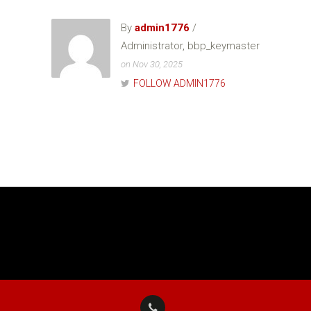
By
admin1776
/
Administrator, bbp_keymaster
on Nov 30, 2025
FOLLOW ADMIN1776