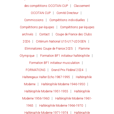
des compétitions OCCITAN CUP
Classement
OCCITAN CUP
Comité Directeur
Commissions
Compétitions individuelles
Compétitions par équipes
Compétitions par équipes
archivés
Contact
Coupe de France des Clubs
2026
Critérium National U15-U17-U20-SEN
Eliminatoires Coupe de France 2025
Flamme
Olympique
Formation BF1 initiateur haltérophilie
Formation BF1 initiateur musculation
FORMATIONS
Grand Prix Fédéral 2024
Halteregaux Halter Echo 1987-1995
Haltérophile
Moderne
Haltérophile Moderne 1946-1950
Haltérophile Moderne 1951-1955
Haltérophile
Moderne 1956-1960
Haltérophile Moderne 1961-
1965
Haltérophile Moderne 1966-1970
Haltérophile Moderne 1971-1974
Haltérophile