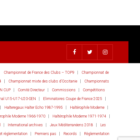
Championnat de France des Clubs – TOP9
Championnat de
4
Championnat mixte des clubs d’Occitanie
Championnats
AN CUP
Comité Directeur
Commissions
Compétitions
onal U15-U17-U20-SEN
Eliminatoires Coupe de France 2025
Halteregaux Halter Echo 1987-1995
Haltérophile Moderne
érophile Moderne 1966-1970
Haltérophile Moderne 1971-1974
l
International archives
Jeux Méditerranéens 2018
Les
et règlementation
Premiers pas
Records
Règlementation