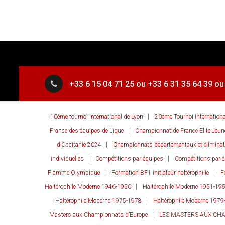
+33 6 15 04 71 25 ou +33 6 31 35 64 39 ou
10ème tournoi international de Lyon
20ème Tournoi Internation
France des équipes de Ligue
Championnat de France Elite Jeun
d’Occitanie 2024
Championnats départementaux et éliminato
individuelles
Compétitions par équipes
Compétitions par é
Flamme Olympique
Formation BF1 initiateur haltérophilie
F
Haltérophile Moderne 1946-1950
Haltérophile Moderne 1951-19
Haltérophile Moderne 1975-1978
Haltérophile Moderne 1979
Masters aux Championnats d’Europe
LES MASTERS AUX CH