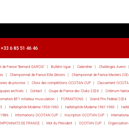
 +33 6 85 51 46 46
al de France “Bernard GARCIA”
Bulletin ligue
Calendrier
Challenges Avenir
es
Championnat de France Elite Séniors
Championnat de France Masters 202
ires de province
Choix des compétitions OCCITAN CUP
Classement OCCIT
quipes archivés
Contact
Coupe de France des Clubs 2026
Critérium Nati
ormation BF1 initiateur musculation
FORMATIONS
Grand Prix Fédéral 2024
55
Haltérophile Moderne 1956-1960
Haltérophile Moderne 1961-1965
Halt
-1986
Informations OCCITAN CUP
Inscription OCCITAN CUP
Internationa
AMPIONNATS DE FRANCE
Mot du Président
OCCITAN CUP
Organisation 