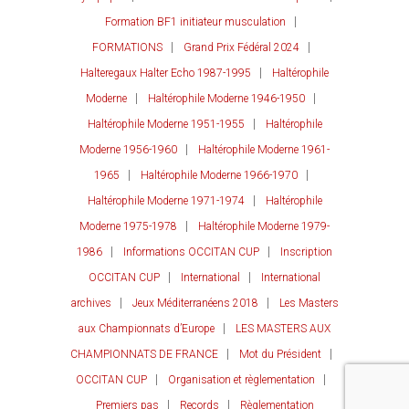
Formation BF1 initiateur musculation
FORMATIONS
Grand Prix Fédéral 2024
Halteregaux Halter Echo 1987-1995
Haltérophile
Moderne
Haltérophile Moderne 1946-1950
Haltérophile Moderne 1951-1955
Haltérophile
Moderne 1956-1960
Haltérophile Moderne 1961-
1965
Haltérophile Moderne 1966-1970
Haltérophile Moderne 1971-1974
Haltérophile
Moderne 1975-1978
Haltérophile Moderne 1979-
1986
Informations OCCITAN CUP
Inscription
OCCITAN CUP
International
International
archives
Jeux Méditerranéens 2018
Les Masters
aux Championnats d’Europe
LES MASTERS AUX
CHAMPIONNATS DE FRANCE
Mot du Président
OCCITAN CUP
Organisation et règlementation
Premiers pas
Records
Règlementation