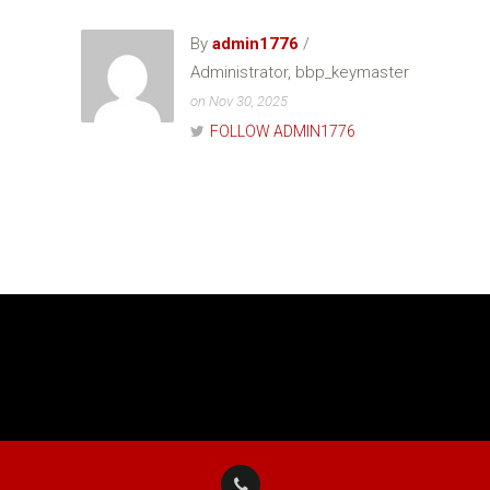
By
admin1776
/
Administrator, bbp_keymaster
on Nov 30, 2025
FOLLOW ADMIN1776