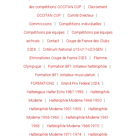
des compétitions OCCITAN CUP
Classement
OCCITAN CUP
Comité Directeur
Commissions
Compétitions individuelles
Compétitions par équipes
Compétitions par équipes
archivés
Contact
Coupe de France des Clubs
2026
Critérium National U15-U17-U20-SEN
Eliminatoires Coupe de France 2025
Flamme
Olympique
Formation BF1 initiateur haltérophilie
Formation BF1 initiateur musculation
FORMATIONS
Grand Prix Fédéral 2024
Halteregaux Halter Echo 1987-1995
Haltérophile
Moderne
Haltérophile Moderne 1946-1950
Haltérophile Moderne 1951-1955
Haltérophile
Moderne 1956-1960
Haltérophile Moderne 1961-
1965
Haltérophile Moderne 1966-1970
Haltérophile Moderne 1971-1974
Haltérophile