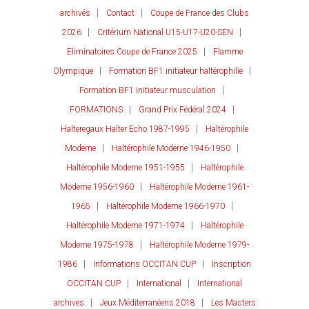
archivés
Contact
Coupe de France des Clubs
2026
Critérium National U15-U17-U20-SEN
Eliminatoires Coupe de France 2025
Flamme
Olympique
Formation BF1 initiateur haltérophilie
Formation BF1 initiateur musculation
FORMATIONS
Grand Prix Fédéral 2024
Halteregaux Halter Echo 1987-1995
Haltérophile
Moderne
Haltérophile Moderne 1946-1950
Haltérophile Moderne 1951-1955
Haltérophile
Moderne 1956-1960
Haltérophile Moderne 1961-
1965
Haltérophile Moderne 1966-1970
Haltérophile Moderne 1971-1974
Haltérophile
Moderne 1975-1978
Haltérophile Moderne 1979-
1986
Informations OCCITAN CUP
Inscription
OCCITAN CUP
International
International
archives
Jeux Méditerranéens 2018
Les Masters