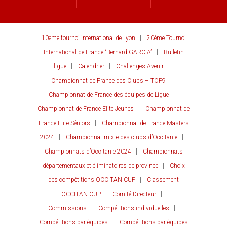
10ème tournoi international de Lyon
20ème Tournoi
International de France “Bernard GARCIA”
Bulletin
ligue
Calendrier
Challenges Avenir
Championnat de France des Clubs – TOP9
Championnat de France des équipes de Ligue
Championnat de France Elite Jeunes
Championnat de
France Elite Séniors
Championnat de France Masters
2024
Championnat mixte des clubs d’Occitanie
Championnats d’Occitanie 2024
Championnats
départementaux et éliminatoires de province
Choix
des compétitions OCCITAN CUP
Classement
OCCITAN CUP
Comité Directeur
Commissions
Compétitions individuelles
Compétitions par équipes
Compétitions par équipes