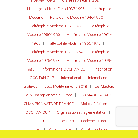
FORMATIONS
Grand Prix Fédéral 2024
Halteregaux Halter Echo 1987-1995
Haltérophile
Moderne
Haltérophile Moderne 1946-1950
Haltérophile Moderne 1951-1955
Haltérophile
Moderne 1956-1960
Haltérophile Moderne 1961-
1965
Haltérophile Moderne 1966-1970
Haltérophile Moderne 1971-1974
Haltérophile
Moderne 1975-1978
Haltérophile Moderne 1979-
1986
Informations OCCITAN CUP
Inscription
OCCITAN CUP
International
International
archives
Jeux Méditerranéens 2018
Les Masters
aux Championnats d’Europe
LES MASTERS AUX
CHAMPIONNATS DE FRANCE
Mot du Président
OCCITAN CUP
Organisation et règlementation
Premiers pas
Records
Règlementation
sportive
Saison sportive
Statuts, règlement