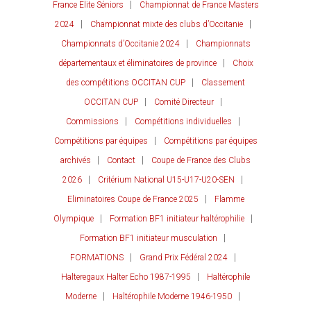
France Elite Séniors
Championnat de France Masters
2024
Championnat mixte des clubs d’Occitanie
Championnats d’Occitanie 2024
Championnats
départementaux et éliminatoires de province
Choix
des compétitions OCCITAN CUP
Classement
OCCITAN CUP
Comité Directeur
Commissions
Compétitions individuelles
Compétitions par équipes
Compétitions par équipes
archivés
Contact
Coupe de France des Clubs
2026
Critérium National U15-U17-U20-SEN
Eliminatoires Coupe de France 2025
Flamme
Olympique
Formation BF1 initiateur haltérophilie
Formation BF1 initiateur musculation
FORMATIONS
Grand Prix Fédéral 2024
Halteregaux Halter Echo 1987-1995
Haltérophile
Moderne
Haltérophile Moderne 1946-1950