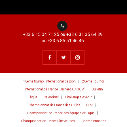
+33 6 15 04 71 25 ou +33 6 31 35 64 39
ou +33 6 85 51 46 46
10ème tournoi international de Lyon
20ème Tournoi
International de France “Bernard GARCIA”
Bulletin
ligue
Calendrier
Challenges Avenir
Championnat de France des Clubs – TOP9
Championnat de France des équipes de Ligue
Championnat de France Elite Jeunes
Championnat de