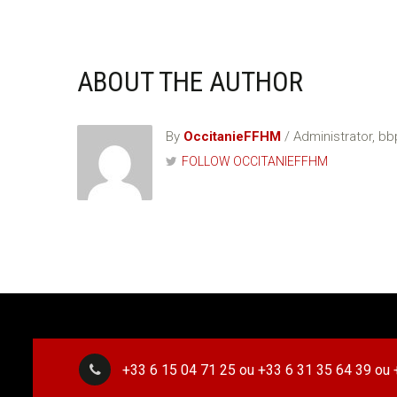
ABOUT THE AUTHOR
By
OccitanieFFHM
/ Administrator, b
FOLLOW OCCITANIEFFHM
+33 6 15 04 71 25 ou +33 6 31 35 64 39 ou 