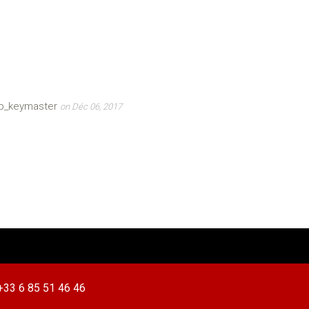
bp_keymaster
on Déc 06, 2017
+33 6 85 51 46 46