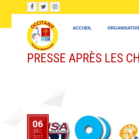
ACCUEIL
ORGANISATIO
PRESSE APRÈS LES C
06
DÉC
2017