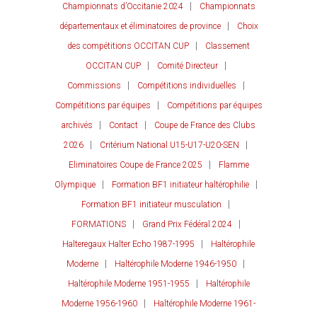
Championnats d’Occitanie 2024
Championnats
départementaux et éliminatoires de province
Choix
des compétitions OCCITAN CUP
Classement
OCCITAN CUP
Comité Directeur
Commissions
Compétitions individuelles
Compétitions par équipes
Compétitions par équipes
archivés
Contact
Coupe de France des Clubs
2026
Critérium National U15-U17-U20-SEN
Eliminatoires Coupe de France 2025
Flamme
Olympique
Formation BF1 initiateur haltérophilie
Formation BF1 initiateur musculation
FORMATIONS
Grand Prix Fédéral 2024
Halteregaux Halter Echo 1987-1995
Haltérophile
Moderne
Haltérophile Moderne 1946-1950
Haltérophile Moderne 1951-1955
Haltérophile
Moderne 1956-1960
Haltérophile Moderne 1961-