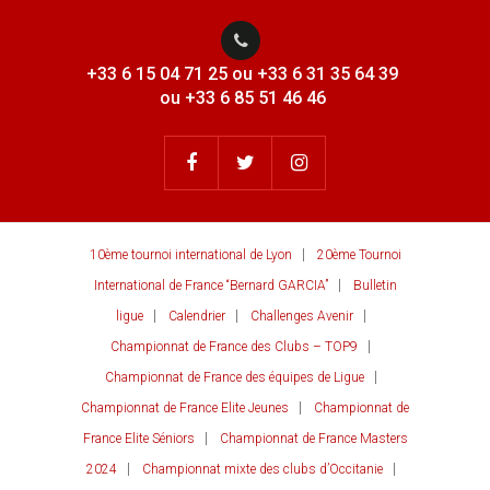
+33 6 15 04 71 25 ou +33 6 31 35 64 39
ou +33 6 85 51 46 46
10ème tournoi international de Lyon
20ème Tournoi
International de France “Bernard GARCIA”
Bulletin
ligue
Calendrier
Challenges Avenir
Championnat de France des Clubs – TOP9
Championnat de France des équipes de Ligue
Championnat de France Elite Jeunes
Championnat de
France Elite Séniors
Championnat de France Masters
2024
Championnat mixte des clubs d’Occitanie