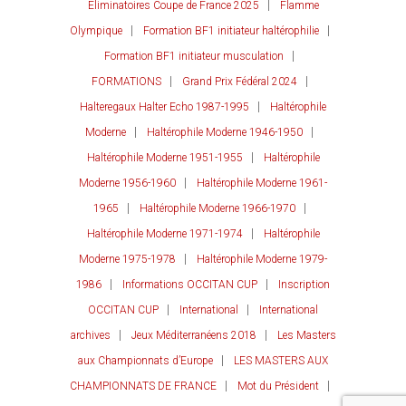
Eliminatoires Coupe de France 2025
Flamme
Olympique
Formation BF1 initiateur haltérophilie
Formation BF1 initiateur musculation
FORMATIONS
Grand Prix Fédéral 2024
Halteregaux Halter Echo 1987-1995
Haltérophile
Moderne
Haltérophile Moderne 1946-1950
Haltérophile Moderne 1951-1955
Haltérophile
Moderne 1956-1960
Haltérophile Moderne 1961-
1965
Haltérophile Moderne 1966-1970
Haltérophile Moderne 1971-1974
Haltérophile
Moderne 1975-1978
Haltérophile Moderne 1979-
1986
Informations OCCITAN CUP
Inscription
OCCITAN CUP
International
International
archives
Jeux Méditerranéens 2018
Les Masters
aux Championnats d’Europe
LES MASTERS AUX
CHAMPIONNATS DE FRANCE
Mot du Président